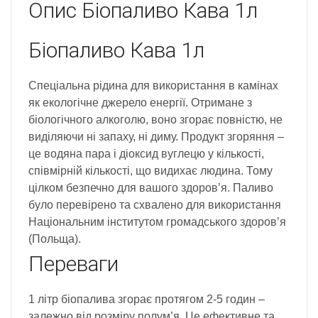
Опис
Біопаливо Кава 1л
Біопаливо Кава 1л
Спеціальна рідина для використання в камінах
як екологічне джерело енергії. Отримане з
біологічного алкоголю, воно згорає повністю, не
виділяючи ні запаху, ні диму. Продукт згоряння –
це водяна пара і діоксид вуглецю у кількості,
співмірній кількості, що видихає людина. Тому
цілком безпечно для вашого здоров’я. Паливо
було перевірено та схвалено для використання
Національним інститутом громадського здоров’я
(Польща).
Переваги
1 літр біопалива згорає протягом 2-5 годин –
залежно від розміру полум’я. Це ефективне та