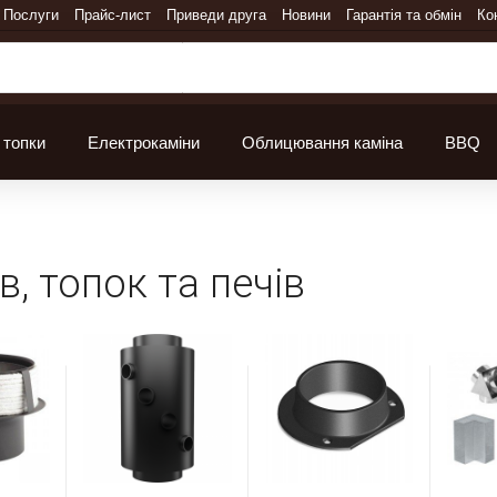
Послуги
Прайс-лист
Приведи друга
Новини
Гарантія та обмін
Ко
 топки
Електрокаміни
Облицювання каміна
BBQ
, топок та печів