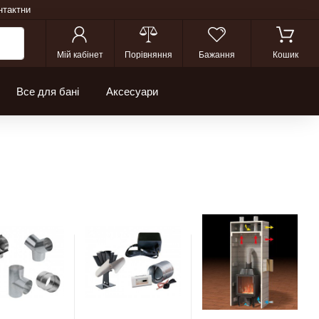
нтактни
Мій кабінет
Порівняння
Бажання
Кошик
Все для бані
Аксесуари