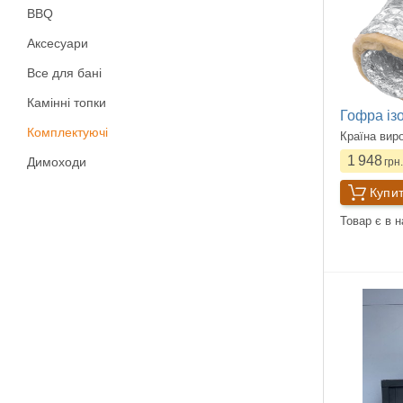
BBQ
Аксесуари
Все для бані
Камінні топки
Гофра із
Комплектуючі
Країна вир
1 948
Димоходи
грн.
Купи
Товар є в н