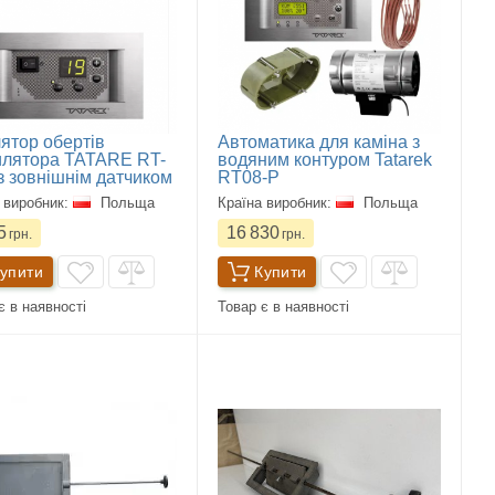
ятор обертів
Автоматика для каміна з
илятора TATARE RT-
водяним контуром Tatarek
з зовнішнім датчиком
RT08-P
 виробник:
Польща
Країна виробник:
Польща
5
16 830
грн.
грн.
упити
Купити
є в наявності
Товар є в наявності