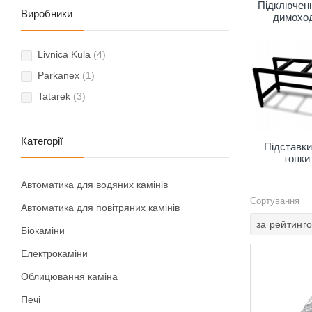
Підключен
Виробники
димохо
Livnica Kula
(4)
Parkanex
(1)
Tatarek
(3)
Категорії
Підставки
топки
Автоматика для водяних камінів
Сортування
Автоматика для повітряних камінів
за рейтинг
Біокаміни
Електрокаміни
Облицювання каміна
Печі