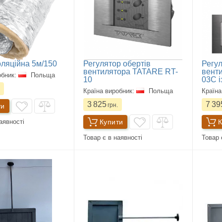
оляційна 5м/150
Регулятор обертів
Регул
вентилятора TATARE RT-
вент
обник:
Польща
10
03C і
Країна виробник:
Польща
Країна
3 825
7 39
грн.
ти
Купити
К
аявності
Товар є в наявності
Товар 