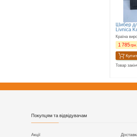
Шибер дл
Livnica K
Країна вир
1 785
грн.
Купи
Товар закі
Покупцям та відвідувачам
Акції
Доставк