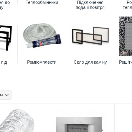
ня до
Теплообмінники
Підключення
Ро
ду
подачі повітря
тепл
 під
Ремкомплекти
Скло для каміну
Решіт
ом