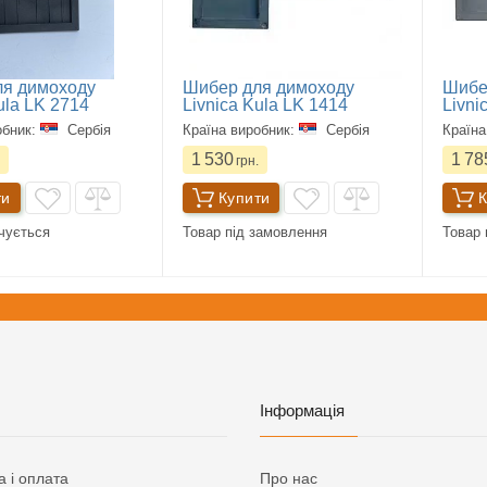
я димоходу
Шибер для димоходу
Шибе
ula LK 2714
Livnica Kula LK 1414
Livni
обник:
Сербія
Країна виробник:
Сербія
Країна
1 530
1 78
грн.
ти
Купити
К
нчується
Товар під замовлення
Товар 
Інформація
а і оплата
Про нас