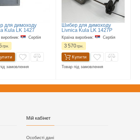
р для димоходу
Шибер для димоходу
ca Kula LK 1427
Livnica Kula LK 1427P
 виробник:
Сербія
Країна виробник:
Сербія
5
3 570
грн.
грн.
упити
Купити
під замовлення
Товар під замовлення
Мій кабінет
Особисті дані