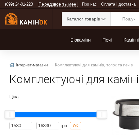
Передзвоніть мені
(099) 24-01-223
Про нас
Оплата і доставка
Каталог товарів
Біокаміни
Печі
Камінні
Інтернет-магазин
Комплектуючі для камінів, топок та печів
Комплектуючі для камінів
Ціна
-
грн
OK