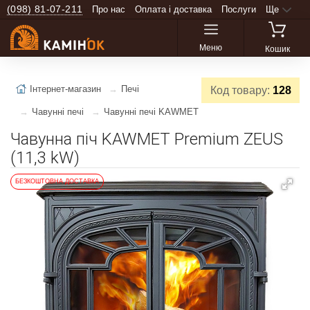
(098) 81-07-211
Про нас
Оплата і доставка
Послуги
Ще
Меню
Кошик
Інтернет-магазин
Печі
Код товару:
128
Чавунні печі
Чавунні печі KAWMET
Чавунна піч KAWMET Premium ZEUS
(11,3 kW)
БЕЗКОШТОВНА ДОСТАВКА