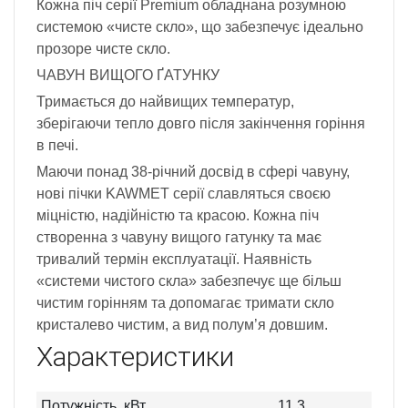
Кожна піч серії Premium обладнана розумною
системою «чисте скло», що забезпечує ідеально
прозоре чисте скло.
ЧАВУН ВИЩОГО ҐАТУНКУ
Тримається до найвищих температур,
зберігаючи тепло довго після закінчення горіння
в печі.
Маючи понад 38-річний досвід в сфері чавуну,
нові пічки KAWMET серії славляться своєю
міцністю, надійністю та красою. Кожна піч
створенна з чавуну вищого гатунку та має
тривалий термін експлуатації. Наявність
«системи чистого скла» забезпечує ще більш
чистим горінням та допомагає тримати скло
кристалево чистим, а вид полум’я довшим.
Характеристики
Потужність, кВт
11.3