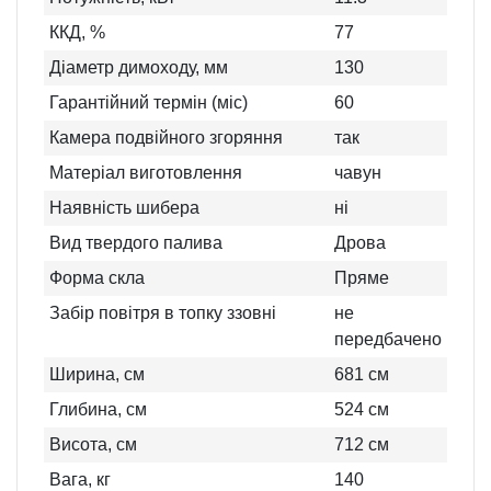
ККД, %
77
Діаметр димоходу, мм
130
Гарантійний термін (міс)
60
Камера подвійного згоряння
так
Матеріал виготовлення
чавун
Наявність шибера
ні
Вид твердого палива
Дрова
Форма скла
Пряме
Забір повітря в топку ззовні
не
передбачено
Ширина, см
681
см
Глибина, см
524
см
Висота, см
712
см
Вага, кг
140