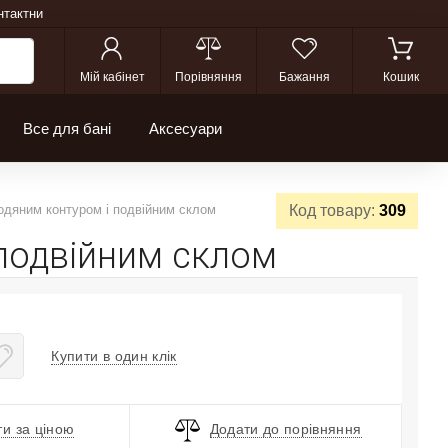
нтактни
Мій кабінет
Порівняння
Бажання
Кошик
Все для бані
Аксесуари
одяним контуром і подвійним склом
Код товару:
309
 подвійним склом
Купити в один клік
и за ціною
Додати до порівняння