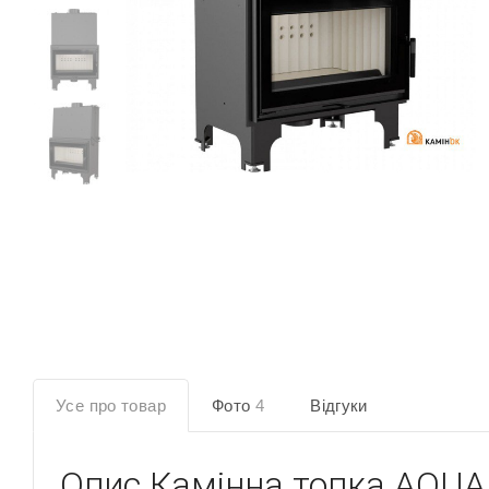
Усе про товар
Фото
4
Відгуки
Опис
Камінна топка AQUA