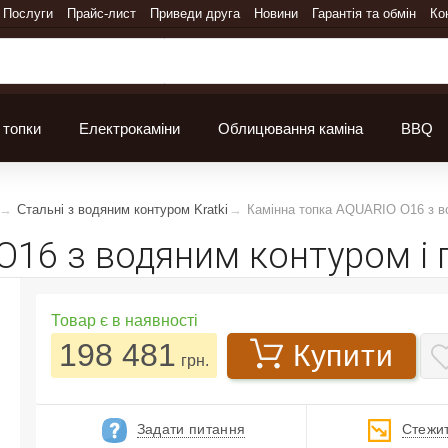
Послуги
Прайс-лист
Приведи друга
Новини
Гарантія та обмін
Ко
 топки
Електрокаміни
Облицювання каміна
BBQ
Стальні з водяним контуром Kratki
Камінна топка AQUARIO O16 з в
O16 з водяним контуром і
Товар є в наявності
198 481
Купити
грн.
Задати питання
Стежит