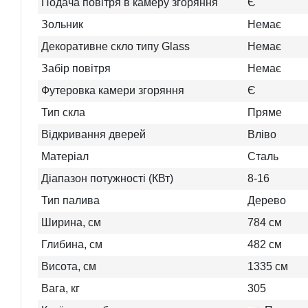
Подача повітря в камеру згоряння
Є
Зольник
Немає
Декоративне скло типу Glass
Немає
Забір повітря
Немає
Футеровка камери згоряння
Є
Тип скла
Пряме
Відкривання дверей
Вліво
Матеріал
Сталь
Діапазон потужності (КВт)
8-16
Тип палива
Дерево
Ширина, см
784
см
Глибина, см
482
см
Висота, см
1335
см
Вага, кг
305