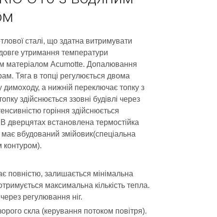
ом
отлової сталі, що здатна витримувати
 довге утримання температури
м матеріалом Acumotte. Допалювання
ам. Тяга в топці регулюється двома
 димоходу, а нижній переключає топку з
пку здійснюється ззовні будівлі через
тенсивністю горіння здійснюється
 В дверцятах встановлена термостійка
н має вбудований змійовик(спеціальна
м контуром).
ає повністю, залишається мінімальна
 отримується максимальна кількість тепла.
через регулювання ніг.
рого скла (керування потоком повітря).