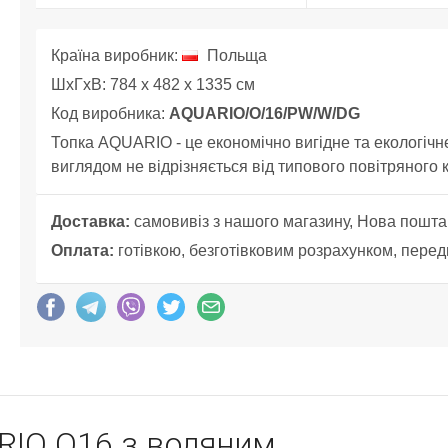
Країна виробник:
Польща
ШхГхВ: 784 x 482 x 1335 см
Код виробника:
AQUARIO/O/16/PW/W/DG
Топка AQUARIO - це економічно вигідне та екологічн
виглядом не відрізняється від типового повітряного 
Доставка:
самовивіз з нашого магазину, Нова пошта
Оплата:
готівкою, безготівковим розрахунком, перед
RIO O16 з водяним