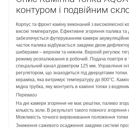
контуром і подвійним скл
Корпус та фронт каміну виконаний з високоякісної к
високі температури. Ефективне згоряння палива та
забезпечується футеруванням камери акумуляційни
часток палива відбувається завдяки двом дефлектор
шиберами – верхнім та нижнім. Верхній регулює тягу
режиму розпалювання в робочий. Подача повітря в то
спеціальний канал діаметром 125 мм. Управління ін
регулятором, що знаходиться під дверцятами топки.
кераміка, яка витримує температуру до 800°C. Камі
мідна трубка, яку монтують в камінні топки з водяни
Переваги
На дні камери згоряння не має решітки, паливо згор
кількість золи. В результаті такого повного згоряння
Можливість точного вирівнювання положення топки 
Зниження сажевого осадження завдяки системі прозо