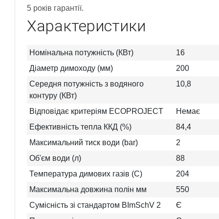
5 років гарантії.
Характеристики
Номінальна потужність (КВт)
16
Діаметр димоходу (мм)
200
Середня потужність з водяного
10,8
контуру (КВт)
Відповідає критеріям ECOPROJECT
Немає
Ефективність тепла ККД (%)
84,4
Максимальний тиск води (bar)
2
Об'єм води (л)
88
Температура димових газів (C)
204
Максимальна довжина полін мм
550
Сумісність зі стандартом BImSchV 2
Є