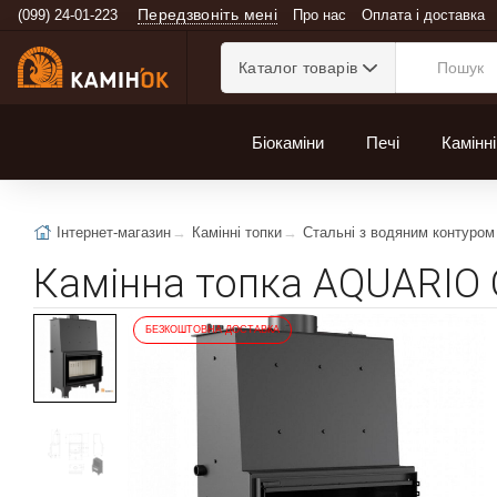
Передзвоніть мені
(099) 24-01-223
Про нас
Оплата і доставка
Каталог товарів
Біокаміни
Печі
Камінні
Інтернет-магазин
Камінні топки
Стальні з водяним контуром
Камінна топка AQUARIO 
БЕЗКОШТОВНА ДОСТАВКА