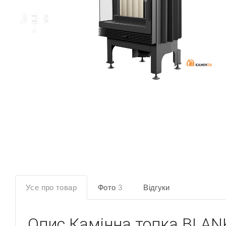
Усе про товар
Фото
3
Відгуки
Опис
Камінна топка BLANK