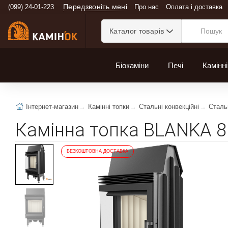
Передзвоніть мені
(099) 24-01-223
Про нас
Оплата і доставка
Каталог товарів
Біокаміни
Печі
Камінні
Інтернет-магазин
Камінні топки
Стальні конвекційні
Стальн
Камінна топка BLANKA 8 
БЕЗКОШТОВНА ДОСТАВКА