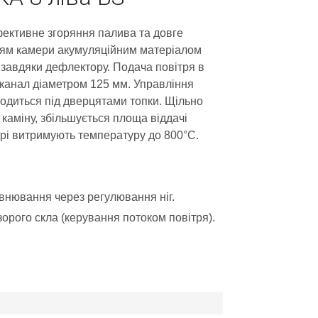
Ефективне згоряння палива та довге
ям камери акумуляційним матеріалом
завдяки дефлектору. Подача повітря в
й канал діаметром 125 мм. Управління
одиться під дверцятами топки. Щільно
каміну, збільшується площа віддачі
отрі витримують температуру до 800°C.
івнювання через регулювання ніг.
рого скла (керування потоком повітря).