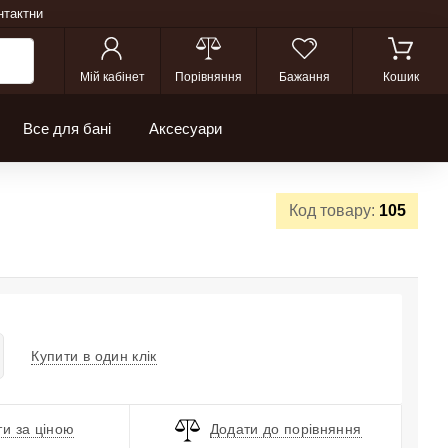
нтактни
Мій кабінет
Порівняння
Бажання
Кошик
Все для бані
Аксесуари
Код товару:
105
Купити в один клік
и за ціною
Додати до порівняння