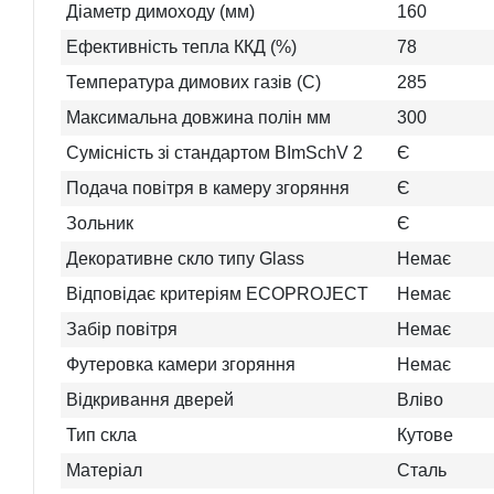
Діаметр димоходу (мм)
160
Ефективність тепла ККД (%)
78
Температура димових газів (C)
285
Максимальна довжина полін мм
300
Сумісність зі стандартом BImSchV 2
Є
Подача повітря в камеру згоряння
Є
Зольник
Є
Декоративне скло типу Glass
Немає
Відповідає критеріям ECOPROJECT
Немає
Забір повітря
Немає
Футеровка камери згоряння
Немає
Відкривання дверей
Вліво
Тип скла
Кутове
Матеріал
Сталь