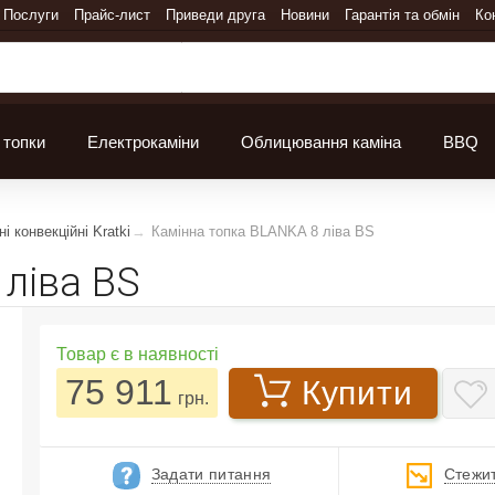
Послуги
Прайс-лист
Приведи друга
Новини
Гарантія та обмін
Ко
 топки
Електрокаміни
Облицювання каміна
BBQ
і конвекційні Kratki
Камінна топка BLANKA 8 ліва BS
ліва BS
Товар є в наявності
75 911
Купити
грн.
Задати питання
Стежит