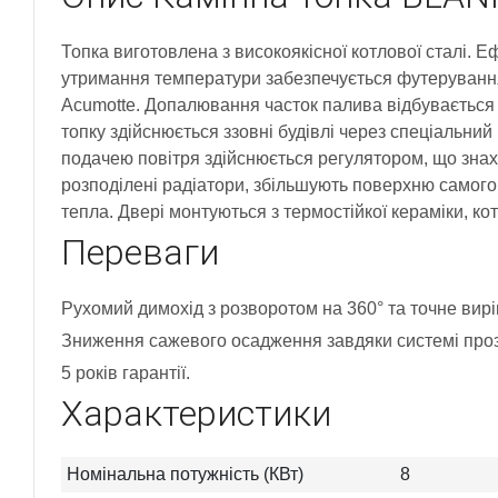
Топка виготовлена з високоякісної котлової сталі. 
утримання температури забезпечується футеруванн
Acumotte. Допалювання часток палива відбувається 
топку здійснюється ззовні будівлі через спеціальни
подачею повітря здійснюється регулятором, що знах
розподілені радіатори, збільшують поверхню самого 
тепла. Двері монтуються з термостійкої кераміки, к
Переваги
Рухомий димохід з розворотом на 360° та точне вир
Зниження сажевого осадження завдяки системі прозо
5 років гарантії.
Характеристики
Номінальна потужність (КВт)
8