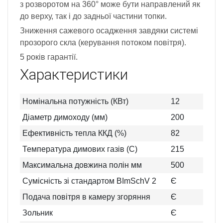
з розворотом на 360° може бути направлений як
до верху, так і до задньої частини топки.
Зниження сажевого осадження завдяки системі
прозорого скла (керування потоком повітря).
5 років гарантії.
Характеристики
Номінальна потужність (КВт)
12
Діаметр димоходу (мм)
200
Ефективність тепла ККД (%)
82
Температура димових газів (C)
215
Максимальна довжина полін мм
500
Сумісність зі стандартом BImSchV 2
Є
Подача повітря в камеру згоряння
Є
Зольник
Є