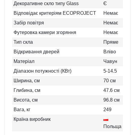
Декоративне скло типу Glass
Є
Відповідає критеріям ECOPROJECT
Немає
Забір повітря
Немає
Футеровка камери згоряння
Немає
Тип скла
Пряме
Відкривання дверей
Вліво
Матеріал
Чавун
Діапазон потужності (КВт)
5-14.5
Ширина, см
70
см
Глибина, см
47.6
см
Висота, см
96.8
см
Вага, кг
249
Країна виробник
Польща