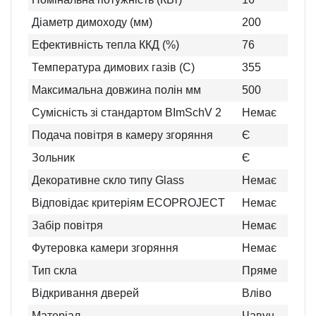
Діаметр димоходу (мм)
200
Ефективність тепла ККД (%)
76
Температура димових газів (C)
355
Максимальна довжина полін мм
500
Сумісність зі стандартом BImSchV 2
Немає
Подача повітря в камеру згоряння
Є
Зольник
Є
Декоративне скло типу Glass
Немає
Відповідає критеріям ECOPROJECT
Немає
Забір повітря
Немає
Футеровка камери згоряння
Немає
Тип скла
Пряме
Відкривання дверей
Вліво
Матеріал
Чавун