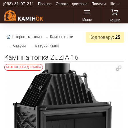
(098) 81-07-211
Про нас
Оплата і доставка
Послуги
Ще
Меню
Кошик
Інтернет-магазин
Камінні топки
Код товару:
25
Чавунні
Чавунні Kratki
Камінна топка ZUZIA 16
БЕЗКОШТОВНА ДОСТАВКА