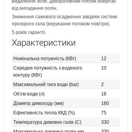
видалення золи. Декоративний плотик вберігає
від випадання полін.
Зниження сажевого осадження завдяки системі
прозорого скла (керування потоком повітря).
5 років гарантії.
Характеристики
Номінальна потужність (КВт)
12
Середня потужність з водяного
10
контуру (КВт)
Максимальний тиск води (bar)
2
Об'єм води (л)
18
Діаметр димоходу (мм)
180
Ефективність тепла ККД (%)
75
Температура димових газів (C)
330
Максимальна довжина полін мм
330