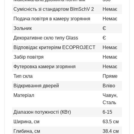
Сумісність зі стандартом BImSchV 2
Немає
Подача повітря в камеру згоряння
Немає
Зольник
Є
Декоративне скло типу Glass
Є
Відповідає критеріям ECOPROJECT
Немає
Забір повітря
Немає
Футеровка камери згоряння
Немає
Тип скла
Пряме
Відкривання дверей
Вліво
Матеріал
Чавун,
Сталь
Діапазон потужності (КВт)
6-15
Ширина, см
63.5
см
Глибина, см
38.4
см