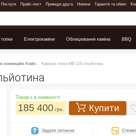
Послуги
Прайс-лист
Приведи друга
Новини
Гарантія та обмін
Ко
 топки
Електрокаміни
Облицювання каміна
BBQ
і конвекційні Kratki
Камінна топка MB 120 гільйотина
ільйотина
Товар є в наявності
185 400
Купити
грн.
Задати питання
Стежит