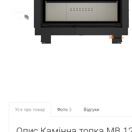
Усе про товар
Фото
3
Відгуки
Опис
Камінна топка MB 12