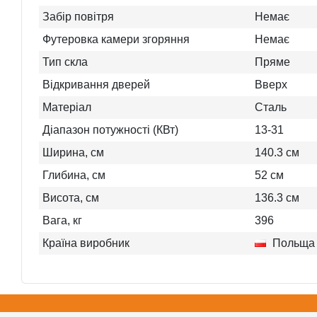
Забір повітря
Немає
Футеровка камери згоряння
Немає
Тип скла
Пряме
Відкривання дверей
Вверх
Матеріал
Сталь
Діапазон потужності (КВт)
13-31
Ширина, см
140.3
см
Глибина, см
52
см
Висота, см
136.3
см
Вага, кг
396
Країна виробник
Польща