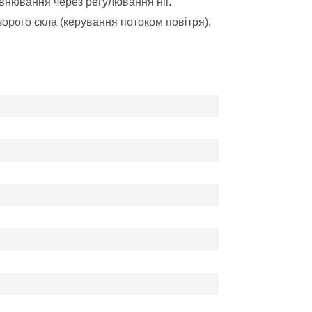
івнювання через регулювання ніг.
рого скла (керування потоком повітря).