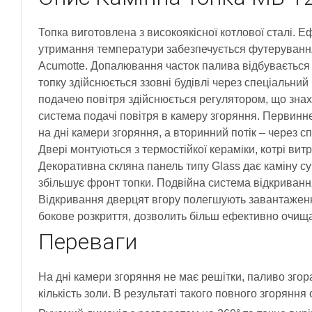
Топка виготовлена з високоякісної котлової сталі. 
утримання температури забезпечується футеруванн
Acumotte. Допалювання часток палива відбувається 
топку здійснюється ззовні будівлі через спеціальни
подачею повітря здійснюється регулятором, що знах
система подачі повітря в камеру згоряння. Первинн
на дні камери згоряння, а вторинний потік – через сп
Двері монтуються з термостійкої кераміки, котрі ви
Декоративна скляна панель типу Glass дає каміну су
збільшує фронт топки. Подвійна система відкривання 
Відкривання дверцят вгору полегшують завантаженн
бокове розкриття, дозволить більш ефективно очища
Переваги
На дні камери згоряння не має решітки, паливо згор
кількість золи. В результаті такого повного згоряння