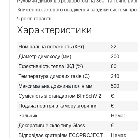
Рухомий димохід з розворотом на 360° та точне вир
Зниження сажевого осадження завдяки системі прозо
5 років гарантії.
Характеристики
Номінальна потужність (КВт)
22
Діаметр димоходу (мм)
200
Ефективність тепла ККД (%)
80
Температура димових газів (C)
240
Максимальна довжина полін мм
500
Сумісність зі стандартом BImSchV 2
Є
Подача повітря в камеру згоряння
Є
Зольник
Немає
Декоративне скло типу Glass
Є
Відповідає критеріям ECOPROJECT
Немає