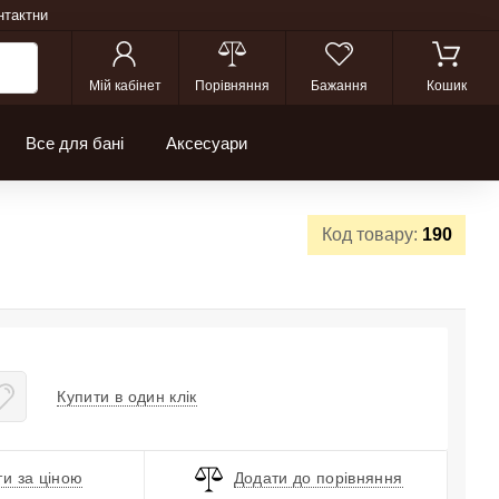
нтактни
Мій кабінет
Порівняння
Бажання
Кошик
Все для бані
Аксесуари
Код товару:
190
Купити в один клік
и за ціною
Додати до порівняння