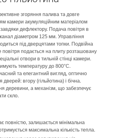
Ефективне згоряння палива та довге
ям камери акумуляційним матеріалом
завдяки дефлектору. Подача повітря в
й канал діаметром 125 мм. Управління
одиться під дверцятами топки. Подвійна
е повітря подається на плиту розташовану
еціальні отвори в тильній стінці камери.
тримують температуру до 800°C.
часний та елегантний вигляд, оптично
дверей: вгору (гільйотина) і бічна.
я деревини, а механізм, що забезпечує
ти скло.
ає повністю, залишається мінімальна
 отримується максимальна кількість тепла.