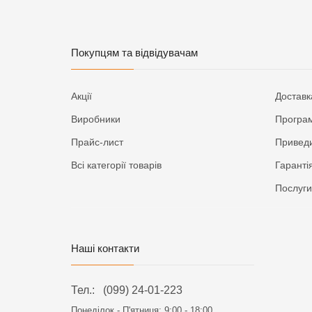
Покупцям та відвідувачам
Акції
Доставк
Виробники
Програм
Прайс-лист
Приведи
Всі категорії товарів
Гаранті
Послуги
Наші контакти
Тел.:
(099) 24-01-223
Понеділок - П'ятниця:
9:00 - 18:00