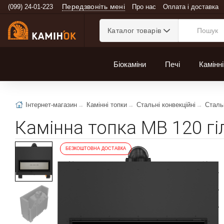
Передзвоніть мені
(099) 24-01-223
Про нас
Оплата і доставка
Каталог товарів
Біокаміни
Печі
Камінні
Інтернет-магазин
Камінні топки
Стальні конвекційні
Стальн
Камінна топка MB 120 г
БЕЗКОШТОВНА ДОСТАВКА