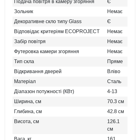
Подача повітря в камеру згоряння
Є
Зольник
Немає
Декоративне скло типу Glass
Є
Відповідає критеріям ECOPROJECT
Немає
Забір повітря
Немає
Футеровка камери згоряння
Немає
Тип скла
Пряме
Відкривання дверей
Вліво
Матеріал
Сталь
Діапазон потужності (КВт)
4-13
Ширина, см
70.3
см
Глибина, см
42.8
см
Висота, см
126.1
см
Вага, кг
161