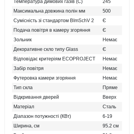
Температура димових газів (C)
245
Максимальна довжина полін мм
500
Сумісність зі стандартом BImSchV 2
Є
Подача повітря в камеру згоряння
Є
Зольник
Немає
Декоративне скло типу Glass
Є
Відповідає критеріям ECOPROJECT
Немає
Забір повітря
Немає
Футеровка камери згоряння
Немає
Тип скла
Пряме
Відкривання дверей
Вверх
Матеріал
Сталь
Діапазон потужності (КВт)
6-19
Ширина, см
95.2
см