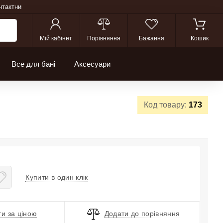
нтактни
Мій кабінет
Порівняння
Бажання
Кошик
Все для бані
Аксесуари
Код товару:
173
Купити в один клік
и за ціною
Додати до порівняння