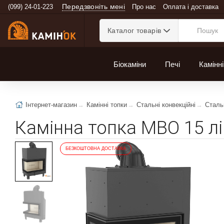
Передзвоніть мені
(099) 24-01-223
Про нас
Оплата і доставка
Каталог товарів
Біокаміни
Печі
Камінні
Інтернет-магазин
Камінні топки
Стальні конвекційні
Стальн
Камінна топка MBO 15 лі
БЕЗКОШТОВНА ДОСТАВКА