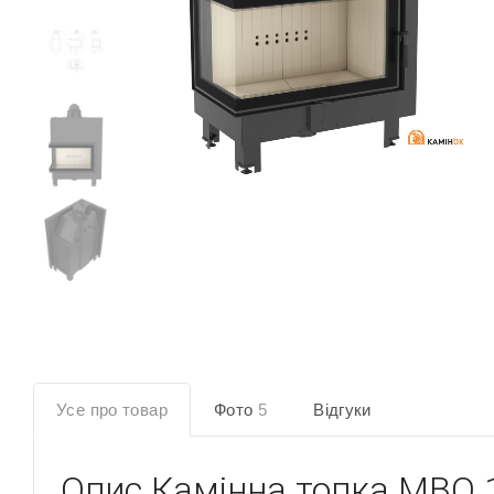
Усе про товар
Фото
5
Відгуки
Опис
Камінна топка MBO 1