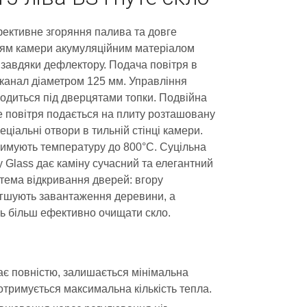
Ефективне згоряння палива та довге
ям камери акумуляційним матеріалом
завдяки дефлектору. Подача повітря в
й канал діаметром 125 мм. Управління
одиться під дверцятами топки. Подвійна
е повітря подається на плиту розташовану
еціальні отвори в тильній стінці камери.
тримують температуру до 800°C. Суцільна
у Glass дає каміну сучасний та елегантний
стема відкривання дверей: вгору
легшують завантаження деревини, а
ть більш ефективно очищати скло.
ає повністю, залишається мінімальна
 отримується максимальна кількість тепла.