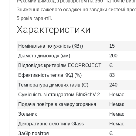
Рухомий димохід з розворотом на 360° та точне вир
Зниження сажевого осадження завдяки системі прозо
5 років гарантії.
Характеристики
Номінальна потужність (КВт)
15
Діаметр димоходу (мм)
200
Відповідає критеріям ECOPROJECT
Є
Ефективність тепла ККД (%)
83
Температура димових газів (C)
240
Сумісність зі стандартом BImSchV 2
Немає
Подача повітря в камеру згоряння
Немає
Зольник
Немає
Декоративне скло типу Glass
Немає
Забір повітря
Є