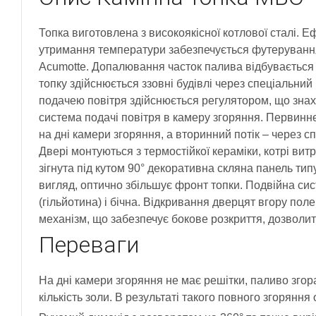
Топка виготовлена з високоякісної котлової сталі. 
утримання температури забезпечується футеруванн
Acumotte. Допалювання часток палива відбувається 
топку здійснюється ззовні будівлі через спеціальни
подачею повітря здійснюється регулятором, що знах
система подачі повітря в камеру згоряння. Первинн
на дні камери згоряння, а вторинний потік – через сп
Двері монтуються з термостійкої кераміки, котрі ви
зігнута під кутом 90° декоративна скляна панель тип
вигляд, оптично збільшує фронт топки. Подвійна си
(гільйотина) і бічна. Відкривання дверцят вгору по
механізм, що забезпечує бокове розкриття, дозволи
Переваги
На дні камери згоряння не має решітки, паливо згор
кількість золи. В результаті такого повного згоряння