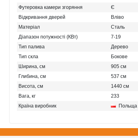
Футеровка камери згоряння
Є
Відкривання дверей
Вліво
Матеріал
Сталь
Діапазон потужності (КВт)
7-19
Тип палива
Дерево
Тип скла
Бокове
Ширина, см
905
см
Глибина, см
537
см
Висота, см
1440
см
Вага, кг
233
Країна виробник
Польща