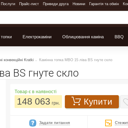
Послуги
Прайс-лист
Приведи друга
Новини
Гарантія та обмін
Ко
 топки
Електрокаміни
Облицювання каміна
BBQ
і конвекційні Kratki
Камінна топка MBO 15 ліва BS гнуте скло
ва BS гнуте скло
Товар є в наявності
148 063
Купити
грн.
Задати питання
Стежит