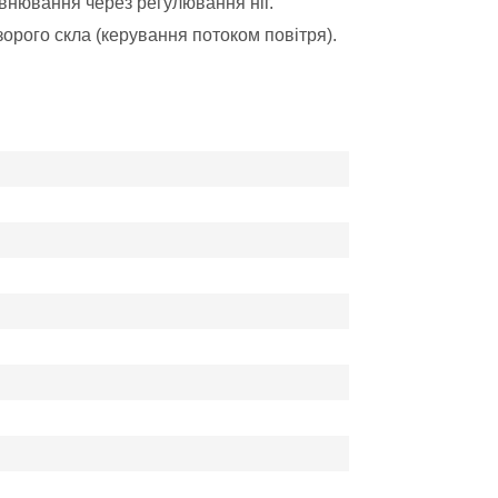
івнювання через регулювання ніг.
рого скла (керування потоком повітря).