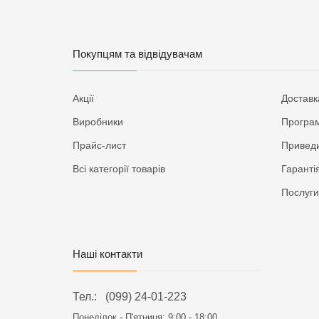
Покупцям та відвідувачам
Акції
Доставк
Виробники
Програм
Прайс-лист
Приведи
Всі категорії товарів
Гаранті
Послуги
Наші контакти
Тел.:
(099) 24-01-223
Понеділок - П'ятниця:
9:00 - 18:00