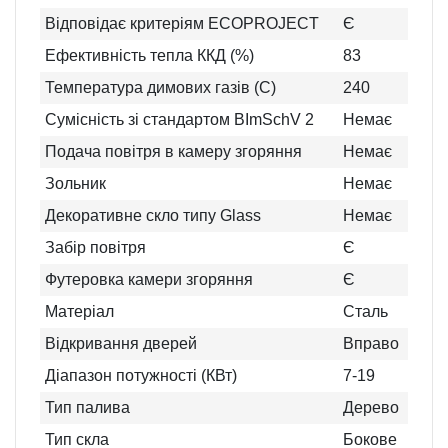
Відповідає критеріям ECOPROJECT
Є
Ефективність тепла ККД (%)
83
Температура димових газів (C)
240
Сумісність зі стандартом BImSchV 2
Немає
Подача повітря в камеру згоряння
Немає
Зольник
Немає
Декоративне скло типу Glass
Немає
Забір повітря
Є
Футеровка камери згоряння
Є
Матеріал
Сталь
Відкривання дверей
Вправо
Діапазон потужності (КВт)
7-19
Тип палива
Дерево
Тип скла
Бокове