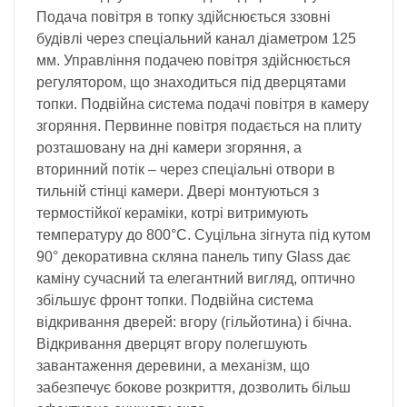
Подача повітря в топку здійснюється ззовні
будівлі через спеціальний канал діаметром 125
мм. Управління подачею повітря здійснюється
регулятором, що знаходиться під дверцятами
топки. Подвійна система подачі повітря в камеру
згоряння. Первинне повітря подається на плиту
розташовану на дні камери згоряння, а
вторинний потік – через спеціальні отвори в
тильній стінці камери. Двері монтуються з
термостійкої кераміки, котрі витримують
температуру до 800°C. Суцільна зігнута під кутом
90° декоративна скляна панель типу Glass дає
каміну сучасний та елегантний вигляд, оптично
збільшує фронт топки. Подвійна система
відкривання дверей: вгору (гільйотина) і бічна.
Відкривання дверцят вгору полегшують
завантаження деревини, а механізм, що
забезпечує бокове розкриття, дозволить більш