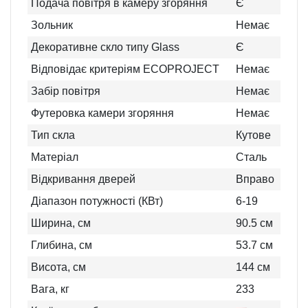
Подача повітря в камеру згоряння
Є
Зольник
Немає
Декоративне скло типу Glass
Є
Відповідає критеріям ECOPROJECT
Немає
Забір повітря
Немає
Футеровка камери згоряння
Немає
Тип скла
Кутове
Матеріал
Сталь
Відкривання дверей
Вправо
Діапазон потужності (КВт)
6-19
Ширина, см
90.5
см
Глибина, см
53.7
см
Висота, см
144
см
Вага, кг
233