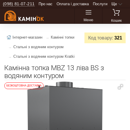
(098) 81-07-211
Про нас
Оплата і доставка
Послуги
Ще
Меню
Кошик
Інтернет-магазин
Камінні топки
Код товару:
321
Стальні з водяним контуром
Стальні з водяним контуром Kratki
Камінна топка MBZ 13 ліва BS з
водяним контуром
БЕЗКОШТОВНА ДОСТАВКА