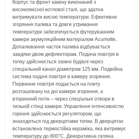
Корпус та фронт каміну виконаний з
високоякісної котлової сталі, що здатна
витримувати високі температури. Ефективне
згоряння палива та довге утримання
температури забезпечується футеруванням
камери акумуляційним матеріалом Acumotte.
Допалювання часток палива відбувається
завдяки двом дефлекторам. Подача повітря в
топку здійснюється ззовні будівлі через
спеціальний канал діаметром 125 мм. Подвійна
система подачі повітря в камеру згоряння.
Первинне повітря подається на плиту
розташовану на дні камери згоряння, а
вторинний потік – через спеціальні отвори в
тильній стінці камери. Управління інтенсивністю
горіння здійснюється регулятором, що
знаходиться під дверцятами топки. В дверцятах
встановлена термостійка кераміка, яка витримує
температуру до 800°C. Декоративна скляна