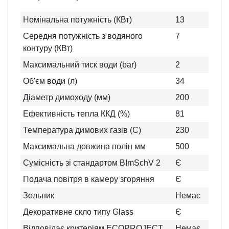
Номінальна потужність (КВт)
13
Середня потужність з водяного
7
контуру (КВт)
Максимальний тиск води (bar)
2
Об'єм води (л)
34
Діаметр димоходу (мм)
200
Ефективність тепла ККД (%)
81
Температура димових газів (C)
230
Максимальна довжина полін мм
500
Сумісність зі стандартом BImSchV 2
Є
Подача повітря в камеру згоряння
Є
Зольник
Немає
Декоративне скло типу Glass
Є
Відповідає критеріям ECOPROJECT
Немає