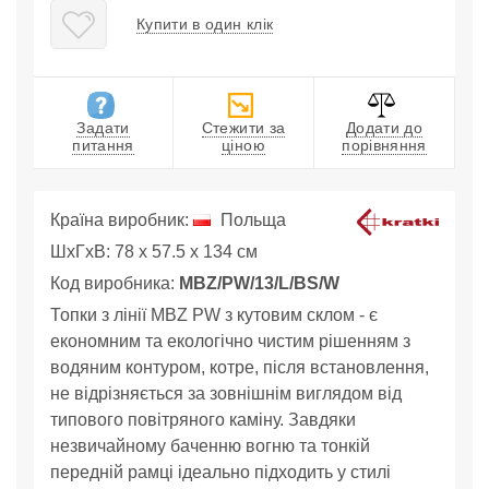
Купити в один клік
Задати
Стежити за
Додати до
питання
ціною
порівняння
Країна виробник:
Польща
ШхГхВ: 78 x 57.5 x 134 см
Код виробника:
MBZ/PW/13/L/BS/W
Топки з лінії MBZ PW з кутовим склом - є
економним та екологічно чистим рішенням з
водяним контуром, котре, після встановлення,
не відрізняється за зовнішнім виглядом від
типового повітряного каміну. Завдяки
незвичайному баченню вогню та тонкій
передній рамці ідеально підходить у стилі