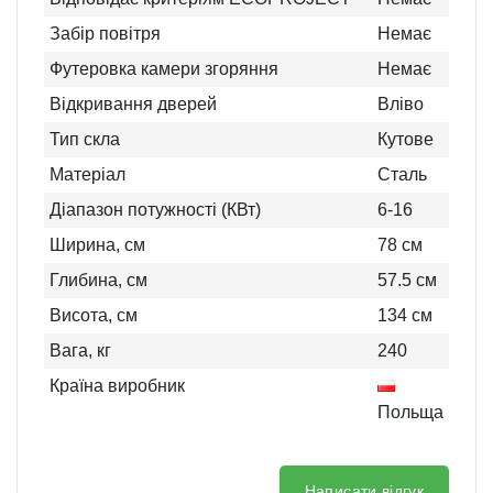
Забір повітря
Немає
Футеровка камери згоряння
Немає
Відкривання дверей
Вліво
Тип скла
Кутове
Матеріал
Сталь
Діапазон потужності (КВт)
6-16
Ширина, см
78
см
Глибина, см
57.5
см
Висота, см
134
см
Вага, кг
240
Країна виробник
Польща
Написати відгук