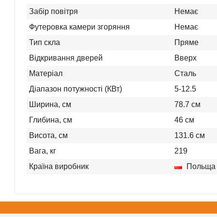
Забір повітря
Немає
Футеровка камери згоряння
Немає
Тип скла
Пряме
Відкривання дверей
Вверх
Матеріал
Сталь
Діапазон потужності (КВт)
5-12.5
Ширина, см
78.7
см
Глибина, см
46
см
Висота, см
131.6
см
Вага, кг
219
Країна виробник
Польща