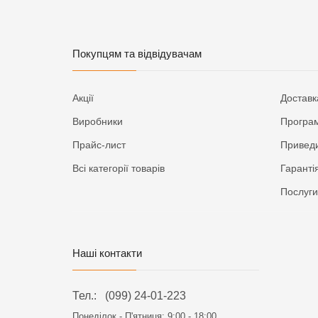
Покупцям та відвідувачам
Акції
Доставк
Виробники
Програм
Прайс-лист
Приведи
Всі категорії товарів
Гаранті
Послуги
Наші контакти
Тел.:
(099) 24-01-223
Понеділок - П'ятниця:
9:00 - 18:00