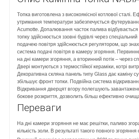
Топка виготовлена з високоякісної котлової сталі. 
утримання температури забезпечується футеруванн
Acumotte. Допалювання часток палива відбувається 
топку здійснюється ззовні будівлі через спеціальни
подачею повітря здійснюється регулятором, що знах
система подачі повітря в камеру згоряння. Первинн
на дні камери згоряння, а вторинний потік – через сп
Двері монтуються з термостійкої кераміки, котрі ви
Декоративна скляна панель типу Glass дає каміну су
збільшує фронт топки. Подвійна система відкривання 
Відкривання дверцят вгору полегшують завантаженн
бокове розкриття, дозволить більш ефективно очища
Переваги
На дні камери згоряння не має решітки, паливо згор
кількість золи. В результаті такого повного згоряння