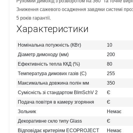
Рухомий димохід з розворотом на 360° та точне вир
Зниження сажевого осадження завдяки системі прозо
5 років гарантії.
Характеристики
Номінальна потужність (КВт)
10
Діаметр димоходу (мм)
200
Ефективність тепла ККД (%)
80
Температура димових газів (C)
255
Максимальна довжина полін мм
350
Сумісність зі стандартом BImSchV 2
Є
Подача повітря в камеру згоряння
Є
Зольник
Немає
Декоративне скло типу Glass
Є
Відповідає критеріям ECOPROJECT
Немає