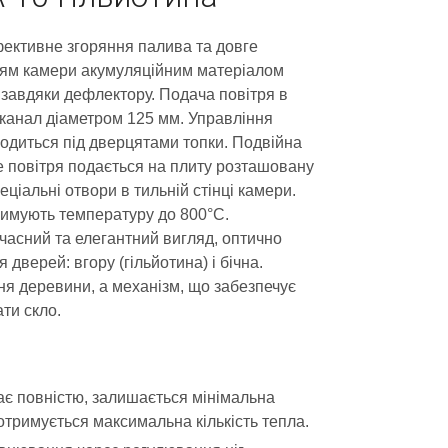
Ефективне згоряння палива та довге
ям камери акумуляційним матеріалом
завдяки дефлектору. Подача повітря в
й канал діаметром 125 мм. Управління
одиться під дверцятами топки. Подвійна
е повітря подається на плиту розташовану
еціальні отвори в тильній стінці камери.
тримують температуру до 800°C.
часний та елегантний вигляд, оптично
дверей: вгору (гільйотина) і бічна.
я деревини, а механізм, що забезпечує
ти скло.
ає повністю, залишається мінімальна
 отримується максимальна кількість тепла.