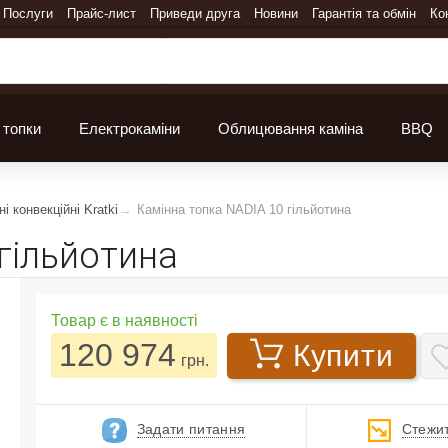
Послуги
Прайс-лист
Приведи друга
Новини
Гарантія та обмін
Ко
 топки
Електрокаміни
Облицювання каміна
BBQ
і конвекційні Kratki
Камінна топка NADIA 10 гільйотина
гільйотина
Товар є в наявності
120 974
Купити
грн.
Задати питання
Стежит