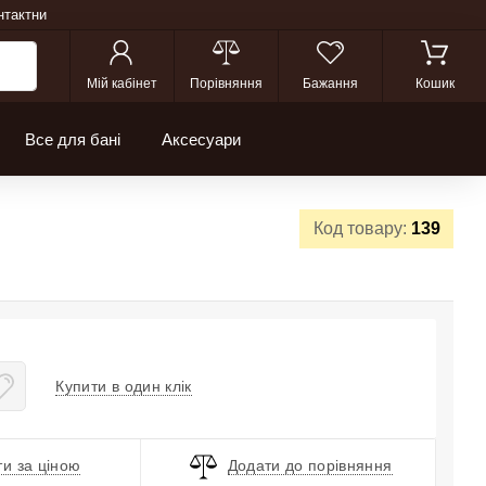
нтактни
Мій кабінет
Порівняння
Бажання
Кошик
Все для бані
Аксесуари
Код товару:
139
Купити в один клік
и за ціною
Додати до порівняння