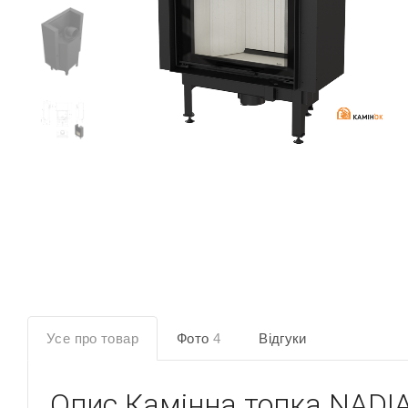
Усе про товар
Фото
4
Відгуки
Опис
Камінна топка NADIA