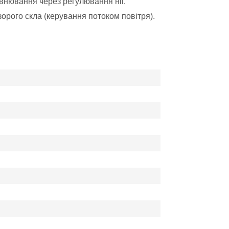
івнювання через регулювання ніг.
рого скла (керування потоком повітря).