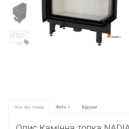
Усе про товар
Фото
4
Відгуки
Опис
Камінна топка NADIA