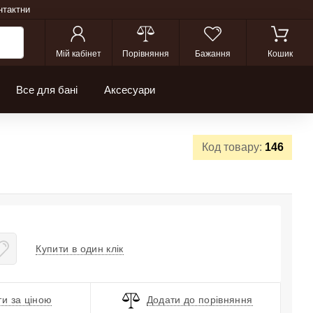
нтактни
Мій кабінет
Порівняння
Бажання
Кошик
Все для бані
Аксесуари
Код товару:
146
Купити в один клік
и за ціною
Додати до порівняння