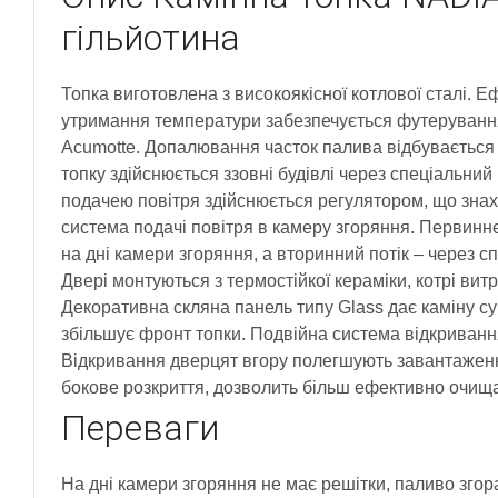
гільйотина
Топка виготовлена з високоякісної котлової сталі. 
утримання температури забезпечується футеруванн
Acumotte. Допалювання часток палива відбувається 
топку здійснюється ззовні будівлі через спеціальни
подачею повітря здійснюється регулятором, що знах
система подачі повітря в камеру згоряння. Первинн
на дні камери згоряння, а вторинний потік – через сп
Двері монтуються з термостійкої кераміки, котрі ви
Декоративна скляна панель типу Glass дає каміну су
збільшує фронт топки. Подвійна система відкривання 
Відкривання дверцят вгору полегшують завантаженн
бокове розкриття, дозволить більш ефективно очища
Переваги
На дні камери згоряння не має решітки, паливо згор