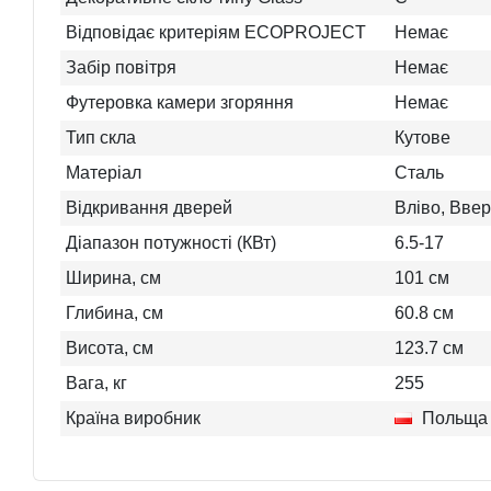
Відповідає критеріям ECOPROJECT
Немає
Забір повітря
Немає
Футеровка камери згоряння
Немає
Тип скла
Кутове
Матеріал
Сталь
Відкривання дверей
Вліво, Ввер
Діапазон потужності (КВт)
6.5-17
Ширина, см
101
см
Глибина, см
60.8
см
Висота, см
123.7
см
Вага, кг
255
Країна виробник
Польща