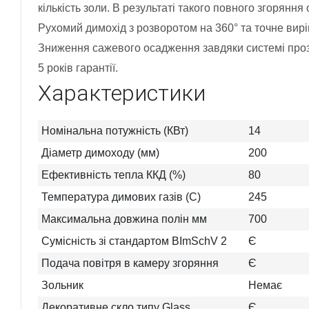
кількість золи. В результаті такого повного згоряння
Рухомий димохід з розворотом на 360° та точне вир
Зниження сажевого осадження завдяки системі прозо
5 років гарантії.
Характеристики
Номінальна потужність (КВт)
14
Діаметр димоходу (мм)
200
Ефективність тепла ККД (%)
80
Температура димових газів (C)
245
Максимальна довжина полін мм
700
Сумісність зі стандартом BImSchV 2
Є
Подача повітря в камеру згоряння
Є
Зольник
Немає
Декоративне скло типу Glass
Є