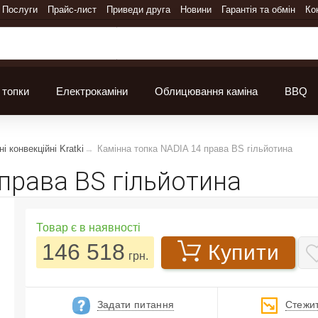
Послуги
Прайс-лист
Приведи друга
Новини
Гарантія та обмін
Ко
 топки
Електрокаміни
Облицювання каміна
BBQ
і конвекційні Kratki
Камінна топка NADIA 14 права BS гільйотина
права BS гільйотина
Товар є в наявності
146 518
Купити
грн.
Задати питання
Стежит