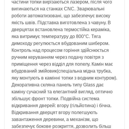
частини топки вирізаються лазером, після чого
вигинаються на станках CNC. Зварювальні
роботи автоматизовані, що забезпечує високу
якість швів. Підставка виготовлена з чавуну. В
дверцятах встановлена термостійка кераміка,
яка витримує температуру до 800°C. Тяга
димоходу регулюється вбудованим шибером.
Контроль над процесом горіння здійснюється
ручним керуванням через подачу повітря з
приміщення через відділ для попелу. Камін має
вбудований змійовик(спеціальна мідна трубка,
яку монтують в камінні топки з водним контуром).
Декоративна скляна панель типу Glass дає
каміну сучасний та елегантний вигляд, оптично
збільшує фронт топки. Подвійна система
відкривання дверей: вгору (гільйотина) і бічна.
Відкривання дверцят вгору полегшують
завантаження деревини, а механізм, що
забезпечує бокове розкриття, дозволить більш