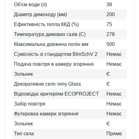
Об'єм води (л)
38
Діаметр димоходу (мм)
200
Ефективність тепла ККД (%)
75
Температура димових газів (C)
278
Максимальна довжина полін мм
500
Сумісність зі стандартом BImSchV 2
Немає
Подача повітря в камеру згоряння
Немає
Зольник
Є
Декоративне скло типу Glass
Є
Відповідає критеріям ECOPROJECT
Немає
Забір повітря
Немає
Футеровка камери згоряння
Немає
Зольник
Є
Тип скла
Пряме