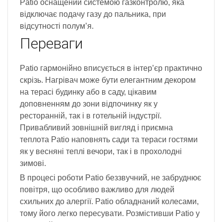
Patio оснащений системою газконтролю, яка
відключає подачу газу до пальника, при
відсутності полум’я.
Переваги
Patio гармонійно вписується в інтер’єр практично
скрізь. Нагрівач може бути елегантним декором
на терасі будинку або в саду, цікавим
доповненням до зони відпочинку як у
ресторанній, так і в готельній індустрії.
Привабливий зовнішній вигляд і приємна
теплота Patio наповнять сади та тераси гостями
як у весняні теплі вечори, так і в прохолодні
зимові.
В процесі роботи Patio беззвучний, не забруднює
повітря, що особливо важливо для людей
схильних до алергії. Patio обладнаний колесами,
тому його легко пересувати. Розмістивши Patio у