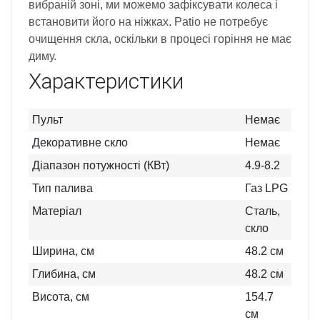
вибраній зоні, ми можемо зафіксувати колеса і
встановити його на ніжках. Patio не потребує
очищення скла, оскільки в процесі горіння не має
диму.
Характеристики
Пульт
Немає
Декоративне скло
Немає
Діапазон потужності (КВт)
4.9-8.2
Тип палива
Газ LPG
Матеріал
Сталь,
скло
Ширина, см
48.2
см
Глибина, см
48.2
см
Висота, см
154.7
см