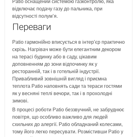
Patio оснащений системою газконтролю, яка
відключає подачу газу до пальника, при
відсутності полум’я.
Переваги
Patio гармонійно вписується в інтер’єр практично
скрізь. Нагрівач може бути елегантним декором
на терасі будинку або в саду, цікавим
доповненням до зони відпочинку як у
ресторанній, так і в готельній індустрії.
Привабливий зовнішній вигляд і приємна
теплота Patio наповнять сади та тераси гостями
як у весняні теплі вечори, так і в прохолодні
зимові.
В процесі роботи Patio беззвучний, не забруднює
повітря, що особливо важливо для людей
схильних до алергії. Patio обладнаний колесами,
тому його легко пересувати. Розмістивши Patio у