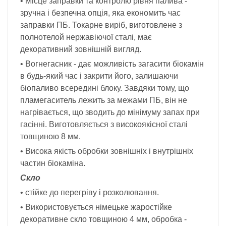
• Місце заправки та контролю рівня палива -
зручна і безпечна опція, яка економить час
заправки ПБ. Токарне виріб, виготовлене з
полнотелой нержавіючої сталі, має
декоративний зовнішній вигляд.
• Вогнегасник - дає можливість загасити біокамін
в будь-який час і закрити його, залишаючи
біопаливо всередині блоку. Завдяки тому, що
пламегаситель лежить за межами ПБ, він не
нагрівається, що зводить до мінімуму запах при
гасінні. Виготовляється з високоякісної сталі
товщиною 8 мм.
• Висока якість обробки зовнішніх і внутрішніх
частин біокаміна.
Скло
• стійке до перегріву і розколювання.
• Використовується німецьке жаростійке
декоративне скло товщиною 4 мм, обробка -