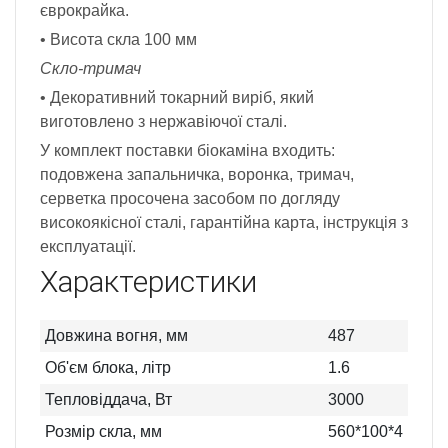
єврокрайка.
• Висота скла 100 мм
Скло-тримач
• Декоративний токарний виріб, який
виготовлено з нержавіючої сталі.
У комплект поставки біокаміна входить:
подовжена запальничка, воронка, тримач,
серветка просочена засобом по догляду
високоякісної сталі, гарантійна карта, інструкція з
експлуатації.
Характеристики
Довжина вогня, мм
487
Об'єм блока, літр
1.6
Тепловіддача, Вт
3000
Розмір скла, мм
560*100*4