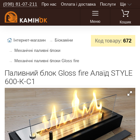
(098) 81-07-211
Про нас
Оплата і доставка
Послуги
Ще
Меню
Кошик
Інтернет-магазин
Біокаміни
Код товару:
672
Механічні паливні блоки
Механічні паливні блоки Gloss fire
Паливний блок Gloss fire Алаїд STYLE
600-К-С1