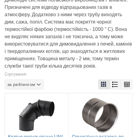
Призначені для відводу відпрацьованих газів в
атмосферу. Додатково з ними через трубу виходять
дим, сажа, попіл. Система має покриття чорної
термостійкої фарбою (термостійкість - 1000 ° C). Вона
не виділяє ніяких запахів і не токсична, а тому може
використовуватися для димовидалення з печей, камінів
і твердопаливних котлів, що знаходяться в житлових
приміщеннях. Товщина металу - 2 мм, тому термін
служби такої труби кілька десятків років.
Сортування
за рейтингом
Коліно регульоване UNI
Одностінна вставка до