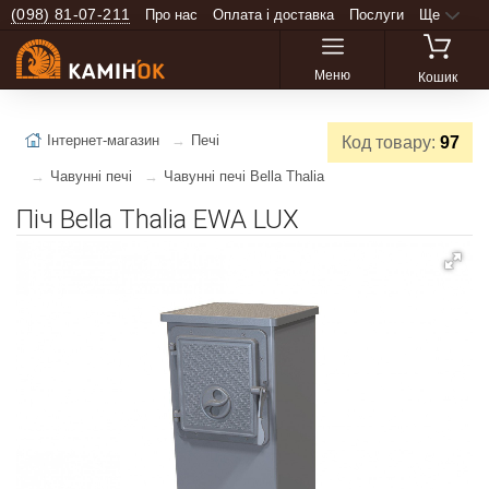
(098) 81-07-211
Про нас
Оплата і доставка
Послуги
Ще
Меню
Кошик
Інтернет-магазин
Печі
Код товару:
97
Чавунні печі
Чавунні печі Bella Thalia
Піч Bella Thalia EWA LUX