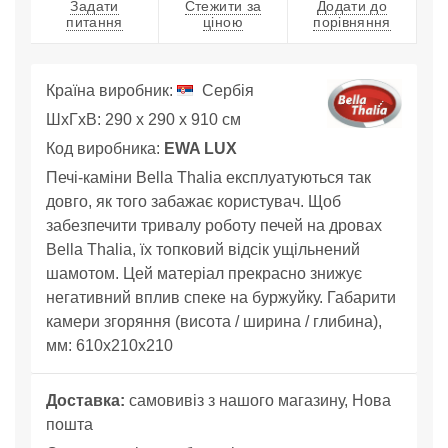
Задати
Стежити за
Додати до
питання
ціною
порівняння
Країна виробник:
Сербія
ШхГхВ: 290 x 290 x 910 см
Код виробника:
EWA LUX
Печі-каміни Bella Thalia експлуатуються так
довго, як того забажає користувач. Щоб
забезпечити тривалу роботу печей на дровах
Bella Thalia, їх топковий відсік ущільнений
шамотом. Цей матеріал прекрасно знижує
негативний вплив спекe на буржуйку. Габарити
камери згоряння (висота / ширина / глибина),
мм: 610х210х210
Доставка:
самовивіз з нашого магазину, Нова
пошта