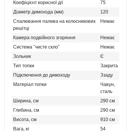
Коефіцієнт корисної дії
75
Діаметр димохода (мм)
120
Спалювання палива на колосникових
Немає
решітці
Камера подвійного згоряння
Немає
Система "чисте скло"
Немає
Зольник
Є
Тип топки
Закрита
Підключення до димоходу
Ззаду
Матеріал топки
Чавун,
сталь
Ширина, см
290
см
Глибина, см
290
см
Висота, см
910
см
Вага, кг
54