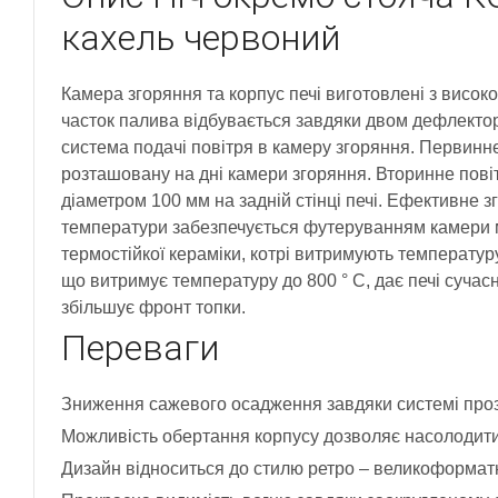
кахель червоний
Камера згоряння та корпус печі виготовлені з висок
часток палива відбувається завдяки двом дефлекто
система подачі повітря в камеру згоряння. Первинне
розташовану на дні камери згоряння. Вторинне пові
діаметром 100 мм на задній стінці печі. Ефективне 
температури забезпечується футеруванням камери м
термостійкої кераміки, котрі витримують температур
що витримує температуру до 800 ° С, дає печі сучас
збільшує фронт топки.
Переваги
Зниження сажевого осадження завдяки системі прозо
Можливість обертання корпусу дозволяє насолодитис
Дизайн відноситься до стилю ретро – великоформат