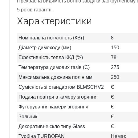
Прекрасна видимість вогню завдяки заокругленому с
5 років гарантії.
Характеристики
Номінальна потужність (КВт)
8
Діаметр димоходу (мм)
150
Ефективність тепла ККД (%)
78
Температура димових газів (C)
275
Максимальна довжина полін мм
250
Сумісність зі стандартом BLMSCHV2
Є
Подача повітря в камеру згоряння
Є
Футерування камери згоряння
Є
Зольник
Є
Декоративне скло типу Glass
Є
Турбіна TURBOFAN
Немає