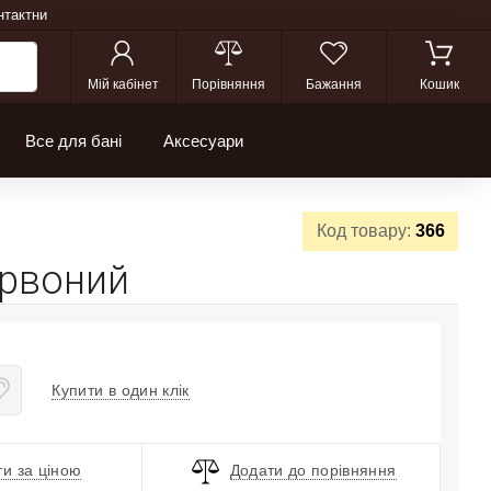
нтактни
Мій кабінет
Порівняння
Бажання
Кошик
Все для бані
Аксесуари
Код товару:
366
ервоний
Купити в один клік
и за ціною
Додати до порівняння