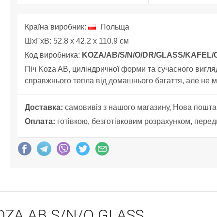
Країна виробник:
Польща
ШхГхВ: 52.8 x 42.2 x 110.9 см
Код виробника:
KOZA/AB/S/N/O/DR/GLASS/KAFEL
Піч Koza AB, циліндричної форми та сучасного вигляд
справжнього тепла від домашнього багаття, але не м
Доставка:
самовивіз з нашого магазину, Нова пошта
Оплата:
готівкою, безготівковим розрахунком, перед
KOZA AB S/N/O GLASS