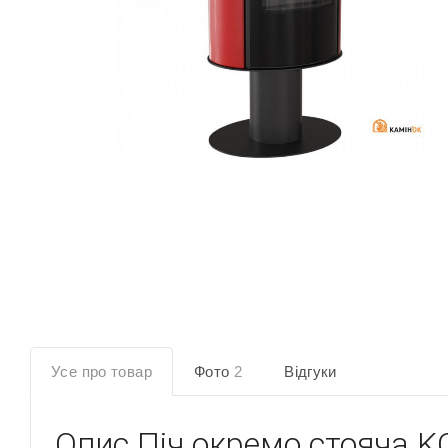
Усе про товар
Фото
2
Відгуки
Опис
Піч окремо стояча 