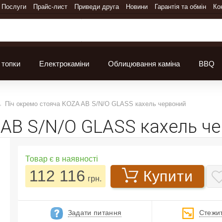
Послуги
Прайс-лист
Приведи друга
Новини
Гарантія та обмін
Ко
 топки
Електрокаміни
Облицювання каміна
BBQ
Піч окремо стояча KOZA AB S/N/O GLASS кахель червоний
 AB S/N/O GLASS кахель ч
Товар є в наявності
112 116
Купити
грн.
Задати питання
Стежит