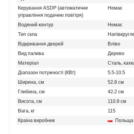
Керування ASDP (автоматичне
Немає
управління подачею повітря)
Водяний контур
Немає
Тип скла
Напівкругл
Відкривання дверей
Вліво
Вид палива
Дерево
Матеріал
Сталь, кахе
Діапазон потужності (КВт)
5.5-10.5
Ширина, см
52.8
см
Глибина, см
42.2
см
Висота, см
110.9
см
Вага, кг
115
Країна виробник
Польща