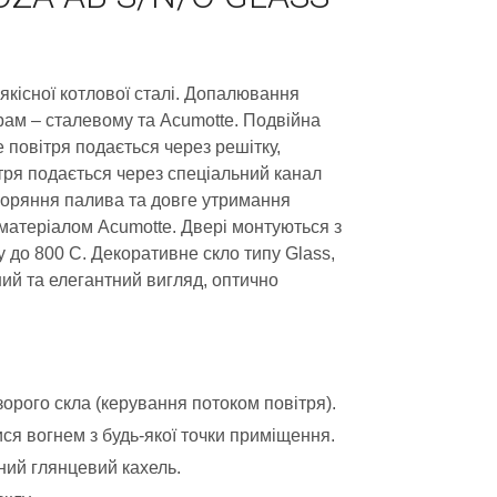
оякісної котлової сталі. Допалювання
рам – сталевому та Acumotte. Подвійна
 повітря подається через решітку,
тря подається через спеціальний канал
згоряння палива та довге утримання
атеріалом Acumotte. Двері монтуються з
у до 800 С. Декоративне скло типу Glass,
ний та елегантний вигляд, оптично
рого скла (керування потоком повітря).
я вогнем з будь-якої точки приміщення.
ний глянцевий кахель.