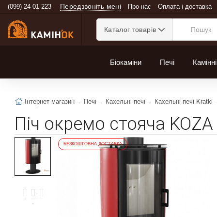
Передзвоніть мені
(099) 24-01-223
Про нас
Оплата і доставка
Каталог товарів
Біокаміни
Печі
Камінні
Інтернет-магазин
Печі
Кахельні печі
Кахельні печі Kratki
Піч окремо стояча KOZA
БЕЗКОШТОВНА ДОСТАВКА