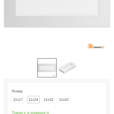
Розмір
11x17
11x24
11x32
11x42
Товар є в наявності