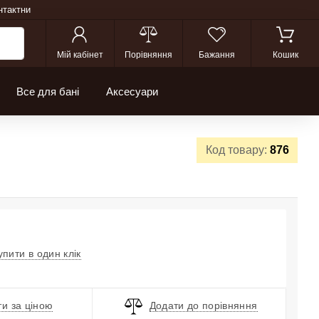
нтактни
Мій кабінет
Порівняння
Бажання
Кошик
Все для бані
Аксесуари
Код товару:
876
упити в один клік
и за ціною
Додати до порівняння