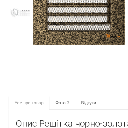
Усе про товар
Фото
3
Відгуки
Опис
Решітка чорно-золот