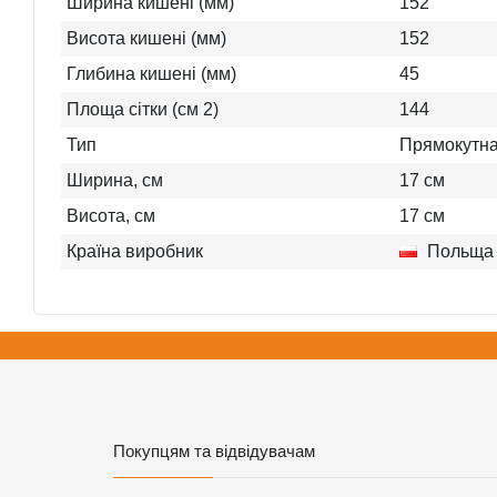
Ширина кишені (мм)
152
Висота кишені (мм)
152
Глибина кишені (мм)
45
Площа сітки (см 2)
144
Тип
Прямокутн
Ширина, см
17
см
Висота, см
17
см
Країна виробник
Польща
Покупцям та відвідувачам