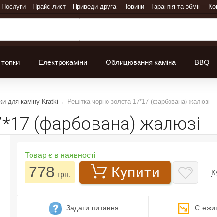
Послуги
Прайс-лист
Приведи друга
Новини
Гарантія та обмін
Ко
 топки
Електрокаміни
Облицювання каміна
BBQ
ки для каміну Kratki
Решітка чорно-золота 17*17 (фарбована) жалюзі
7*17 (фарбована) жалюзі
Товар є в наявності
778
Купити
К
грн.
Задати питання
Стежит