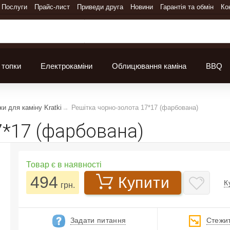
Послуги
Прайс-лист
Приведи друга
Новини
Гарантія та обмін
Ко
 топки
Електрокаміни
Облицювання каміна
BBQ
ки для каміну Kratki
Решітка чорно-золота 17*17 (фарбована)
7*17 (фарбована)
Товар є в наявності
494
Купити
К
грн.
Задати питання
Стежит