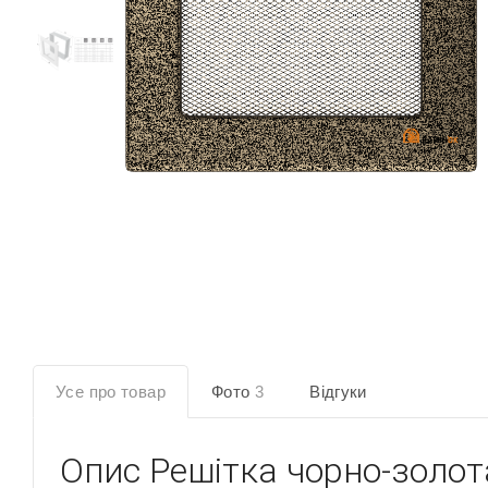
Усе про товар
Фото
3
Відгуки
Опис
Решітка чорно-золот