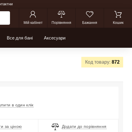
нтактни
Мій кабінет
Порівняння
Бажання
Кошик
Все для бані
Аксесуари
Код товару:
872
упити в один клік
и за ціною
Додати до порівняння