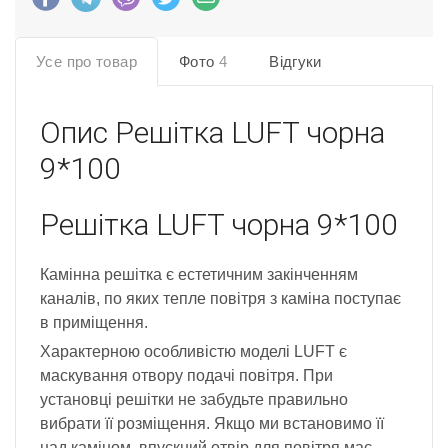
Усе про товар
Фото
4
Відгуки
Опис
Решітка LUFT чорна
9*100
Решітка LUFT чорна 9*100
Камінна решітка є естетичним закінченням
каналів, по яких тепле повітря з каміна поступає
в приміщення.
Характерною особливістю моделі LUFT є
маскування отвору подачі повітря. При
установці решітки не забудьте правильно
вибрати її розміщення. Якщо ми встановимо її
над каміном, впускний отвір для повітря має