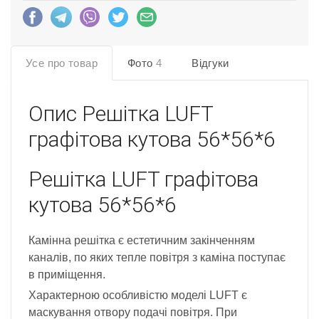
Усе про товар
Фото
4
Відгуки
Опис
Решітка LUFT
графітова кутова 56*56*6
Решітка LUFT графітова
кутова 56*56*6
Камінна решітка є естетичним закінченням
каналів, по яких тепле повітря з каміна поступає
в приміщення.
Характерною особливістю моделі LUFT є
маскування отвору подачі повітря. При