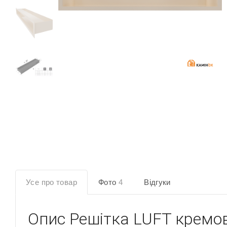
Усе про товар
Фото
4
Відгуки
Опис
Решітка LUFT кремо