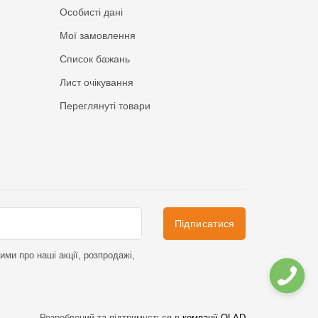
Особисті дані
Мої замовлення
Список бажань
Лист очікування
Переглянуті товари
Підписатися
ми про наші акції, розпродажі,
Розроблений та підтримується в
компанії OLAD