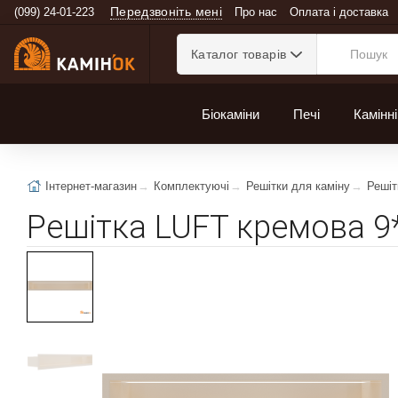
Передзвоніть мені
(099) 24-01-223
Про нас
Оплата і доставка
Каталог товарів
Біокаміни
Печі
Камінні
Інтернет-магазин
Комплектуючі
Решітки для каміну
Решіт
Решітка LUFT кремова 9