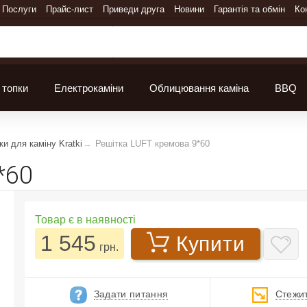
Послуги
Прайс-лист
Приведи друга
Новини
Гарантія та обмін
Ко
 топки
Електрокаміни
Облицювання каміна
BBQ
ки для каміну Kratki
Решітка LUFT кремова 9*60
*60
Товар є в наявності
1 545
Купити
грн.
Задати питання
Стежит