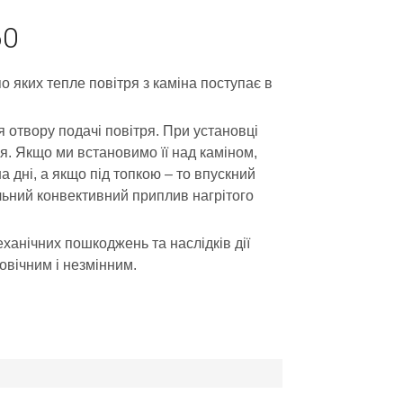
60
о яких тепле повітря з каміна поступає в
отвору подачі повітря. При установці
я. Якщо ми встановимо її над каміном,
 дні, а якщо під топкою – то впускний
льний конвективний приплив нагрітого
ханічних пошкоджень та наслідків дії
овічним і незмінним.