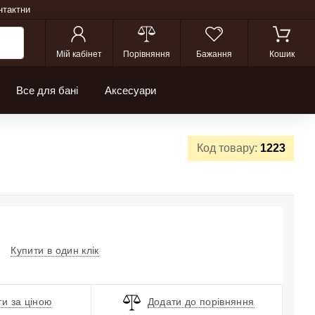
нтактни
Мій кабінет
Порівняння
Бажання
Кошик
Все для бані
Аксесуари
Код товару:
1223
Купити в один клік
и за ціною
Додати до порівняння