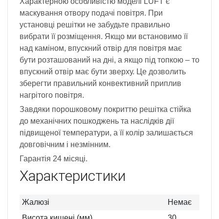
Характерною особливістю моделі LUFT є
маскування отвору подачі повітря. При
установці решітки не забудьте правильно
вибрати її розміщення. Якщо ми встановимо її
над каміном, впускний отвір для повітря має
бути розташований на дні, а якщо під топкою – то
впускний отвір має бути зверху. Це дозволить
зберегти правильний конвективний приплив
нагрітого повітря.
Завдяки порошковому покриттю решітка стійка
до механічних пошкоджень та наслідків дії
підвищеної температури, а її колір залишається
довговічним і незмінним.
Гарантія 24 місяці.
Характеристики
Жалюзі
Немає
Висота кишені (мм)
30