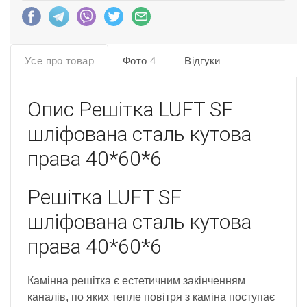
Усе про товар
Фото
4
Відгуки
Опис
Решітка LUFT SF
шліфована сталь кутова
права 40*60*6
Решітка LUFT SF
шліфована сталь кутова
права 40*60*6
Камінна решітка є естетичним закінченням
каналів, по яких тепле повітря з каміна поступає