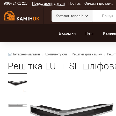
Передзвоніть мені
(099) 24-01-223
Про нас
Оплата і доставка
Каталог товарів
Біокаміни
Печі
Камінні
Інтернет-магазин
Комплектуючі
Решітки для каміну
Решіт
Решітка LUFT SF шліфова