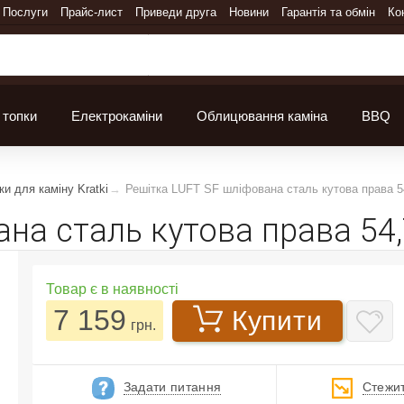
Послуги
Прайс-лист
Приведи друга
Новини
Гарантія та обмін
Ко
 топки
Електрокаміни
Облицювання каміна
BBQ
ки для каміну Kratki
Решітка LUFT SF шліфована сталь кутова права 54
на сталь кутова права 54,
Товар є в наявності
7 159
Купити
грн.
Задати питання
Стежит