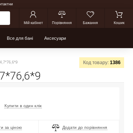
нтактни
Мій кабінет
Порівняння
Бажання
Кошик
Все для бані
Аксесуари
,7*76,6*9
Код товару:
1386
7*76,6*9
Купити в один клік
и за ціною
Додати до порівняння