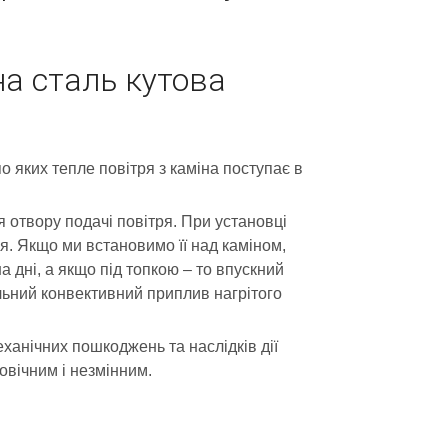
а сталь кутова
о яких тепле повітря з каміна поступає в
отвору подачі повітря. При установці
я. Якщо ми встановимо її над каміном,
 дні, а якщо під топкою – то впускний
льний конвективний приплив нагрітого
ханічних пошкоджень та наслідків дії
овічним і незмінним.