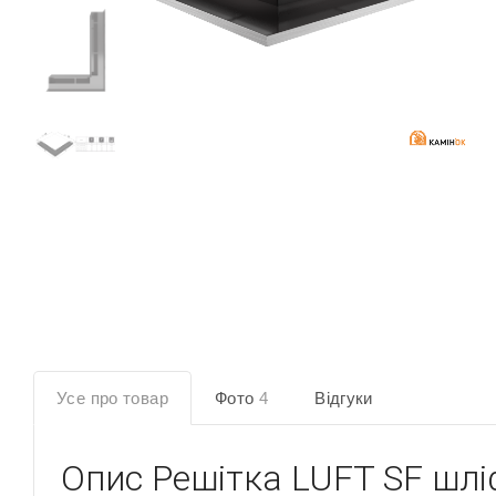
Усе про товар
Фото
4
Відгуки
Опис
Решітка LUFT SF шлі