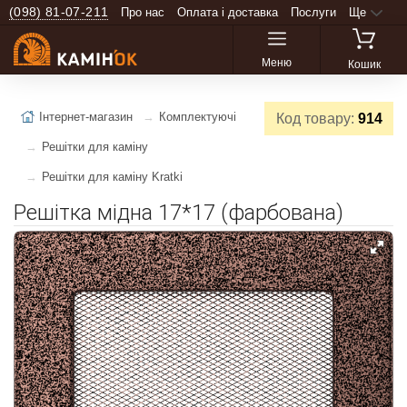
(098) 81-07-211
Про нас
Оплата і доставка
Послуги
Ще
Меню
Кошик
Інтернет-магазин
Комплектуючі
Код товару:
914
Решітки для каміну
Решітки для каміну Kratki
Решітка мідна 17*17 (фарбована)