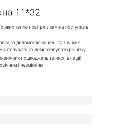
ана 11*32
о яких тепле повітря з каміна поступає в
опки за допомогою кишені та гнучких
вмонтовувати та демонтовувати решітку.
ханічних пошкоджень та наслідків дії
овічним і незмінним.