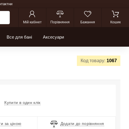
нтактни
Мій кабінет
Порівняння
Бажання
Кошик
Все для бані
Аксесуари
Код товару:
1067
Купити в один клік
и за ціною
Додати до порівняння