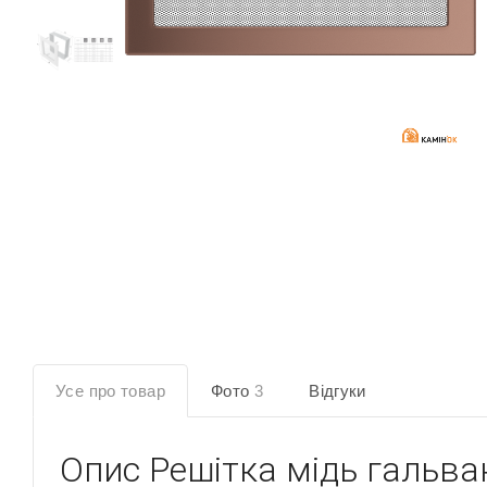
Усе про товар
Фото
3
Відгуки
Опис
Решітка мідь гальва