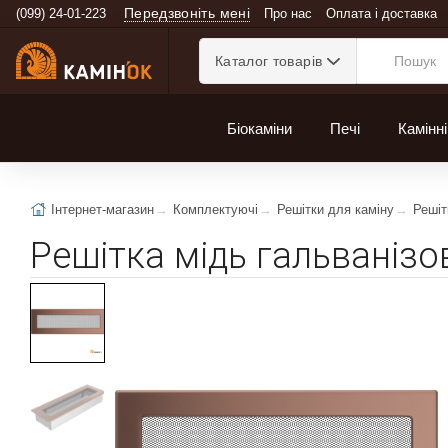
Передзвоніть мені
(099) 24-01-223
Про нас
Оплата і доставка
Каталог товарів
Біокаміни
Печі
Камінні
Інтернет-магазин
Комплектуючі
Решітки для каміну
Решіт
Решітка мідь гальванізо