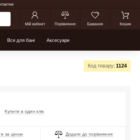
нтактни
Мій кабінет
Порівняння
Бажання
Кошик
Все для бані
Аксесуари
Код товару:
1124
Купити в один клік
и за ціною
Додати до порівняння