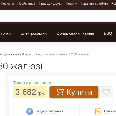
Послуги
Прайс-лист
Приведи друга
Новини
Гарантія та обмін
Ко
 топки
Електрокаміни
Облицювання каміна
BBQ
ки для каміну Kratki
Решітка позолочена 17*30 жалюзі
30 жалюзі
Товар є в наявності
3 682
Купити
грн.
Задати питання
Стежит