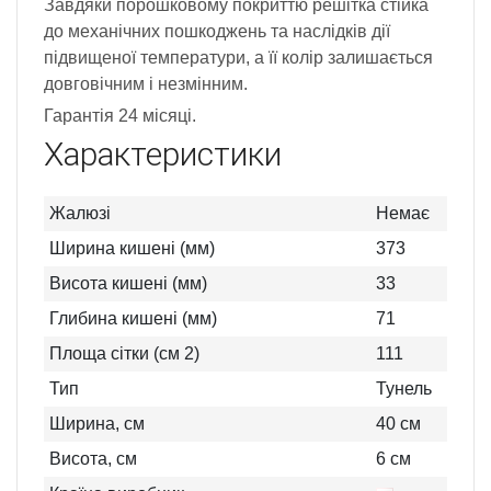
Завдяки порошковому покриттю решітка стійка
до механічних пошкоджень та наслідків дії
підвищеної температури, а її колір залишається
довговічним і незмінним.
Гарантія 24 місяці.
Характеристики
Жалюзі
Немає
Ширина кишені (мм)
373
Висота кишені (мм)
33
Глибина кишені (мм)
71
Площа сітки (см 2)
111
Тип
Тунель
Ширина, см
40
см
Висота, см
6
см