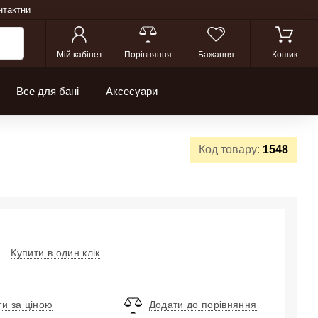
нтактни
Мій кабінет
Порівняння
Бажання
Кошик
Все для бані
Аксесуари
Код товару:
1548
Купити в один клік
и за ціною
Додати до порівняння