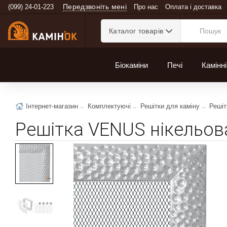
Передзвоніть мені
(099) 24-01-223
Про нас
Оплата і доставка
Каталог товарів
Біокаміни
Печі
Камінні
Інтернет-магазин
Комплектуючі
Решітки для каміну
Решіт
Решітка VENUS нікельов