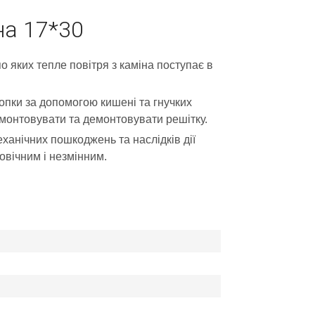
на 17*30
о яких тепле повітря з каміна поступає в
опки за допомогою кишені та гнучких
вмонтовувати та демонтовувати решітку.
ханічних пошкоджень та наслідків дії
овічним і незмінним.