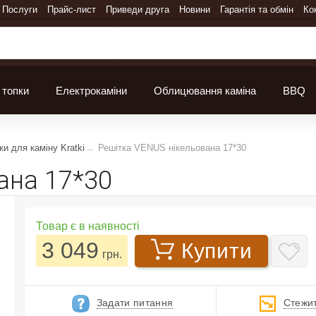
Послуги
Прайс-лист
Приведи друга
Новини
Гарантія та обмін
Ко
 топки
Електрокаміни
Облицювання каміна
BBQ
ки для каміну Kratki
Решітка VENUS нікельована 17*30
ана 17*30
Товар є в наявності
3 049
Купити
грн.
Задати питання
Стежит