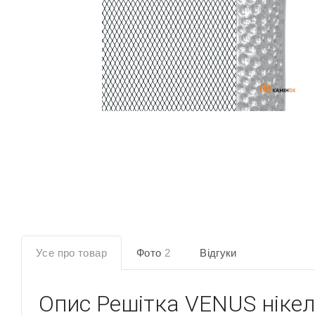
Усе про товар
Фото
2
Відгуки
Опис
Решітка VENUS ніке