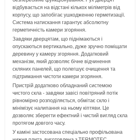
відбувається на відстані кількох міліметрів від
корпусу, що запобігає ушкодженню герметизації.
Система натискання гарантує абсолютну
герметичність камери згоряння.
Завдяки дверцятам, що піднімаються і
опускаються вертикально, дуже зручно поміщати
деревину у камеру згоряння. Додатковий
механізм, який дозволяє бічне відчинення
скляних панелей, що полегшує очищення та
підтримання чистоти камери згоряння.
Пристрій додатково обладнаний системою
чистого скла - завдяки завісі повітряний потік
рівномірно розподіляється, обмітає скло і
мінімізує налипання на ньому кіптяви. Це
дозволяє зберегти ефектний і чистий вигляд скла
протягом довгого часу.
У каміні застосована спеціально профільована
нижня плита, виготовлена з TERMOTEC,