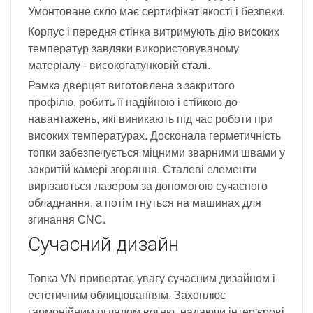
Умонтоване скло має сертифікат якості і безпеки.
Корпус і передня стінка витримують дію високих
температур завдяки використовуваному
матеріалу - високогатунковій сталі.
Рамка дверцят виготовлена з закритого
профілю, робить її надійною і стійкою до
навантажень, які виникають під час роботи при
високих температурах. Досконала герметичність
топки забезпечується міцними зварними швами у
закритій камері згоряння. Сталеві елементи
вирізаються лазером за допомогою сучасного
обладнання, а потім гнуться на машинах для
згинання CNC.
Сучасний дизайн
Топка VN привертає увагу сучасним дизайном і
естетичним облицюванням. Захоплює
гармонійним оглядом вогню, надаючи інтер'єрові