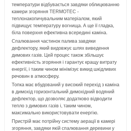
температури відбувається завдяки облицюванню
камери згоряння TERMOTEC -
теплонакопичувальним матеріалом, який
підвищує температуру вогнища. А ще її гладка,
біла поверхня ефективна всередині каміна.
Спалювання частинок палива завдяки
дефлектору, який видовжує шлях виведення
димових газів. Цей процес також збільшує
ефективність згоряння і гарантує кращу витрату
енергії, і таким чином мінімізує викид шкідливих
речовин в атмосферу.
Топка має вбудований у високий перехід з каміна
в димохід горизонтальний димохідний водяний
дефлектор, що дозволяє додатково відводити
тепло з димових газів і, таким чином,
максимально використовувати енергію.
Пристрій має потрійну систему аерації в камері
згоряння, завдяки якій спалювання деревини у