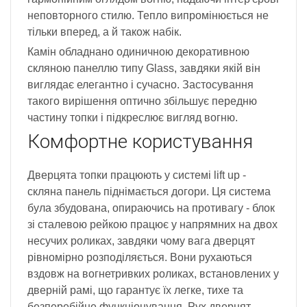
неповторного стилю. Тепло випромінюється не
тільки вперед, а й також набік.
Камін обладнано одиничною декоративною
скляною панеллю типу Glass, завдяки якій він
виглядає елегантно і сучасно. Застосування
такого вирішення оптично збільшує передню
частину топки і підкреслює вигляд вогню.
Комфортне користування
Дверцята топки працюють у системі lift up -
скляна панель піднімається догори. Ця система
була збудована, опираючись на противагу - блок
зі сталевою рейкою працює у напрямних на двох
несучих роликах, завдяки чому вага дверцят
рівномірно розподіляється. Вони рухаються
вздовж на вогнетривких роликах, встановлених у
дверній рамі, що гарантує їх легке, тихе та
безперебійне функціонування. Рух дверцят