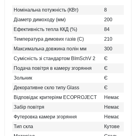
Номінальна потужність (КВт)
8
Діаметр димоходу (мм)
200
Ефективність тепла ККД (%)
84
Температура димових газів (C)
210
Максимальна довжина полін мм
300
Сумісність зі стандартом BImSchV 2
Є
Подача повітря в камеру згоряння
Є
Зольник
Є
Декоративне скло типу Glass
Є
Відповідає критеріям ECOPROJECT
Немає
Забір повітря
Немає
Футеровка камери згоряння
Немає
Тип скла
Кутове