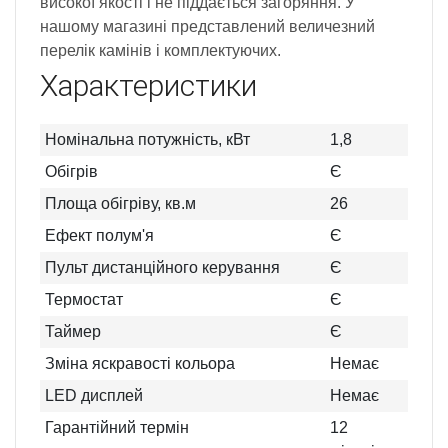
високої якості і не піддається загоряння. У
нашому магазині представлений величезний
перелік камінів і комплектуючих.
Характеристики
Номінальна потужність, кВт
1,8
Обігрів
Є
Площа обігріву, кв.м
26
Ефект полум'я
Є
Пульт дистанційного керування
Є
Термостат
Є
Таймер
Є
Зміна яскравості кольора
Немає
LED дисплей
Немає
Гарантійний термін
12