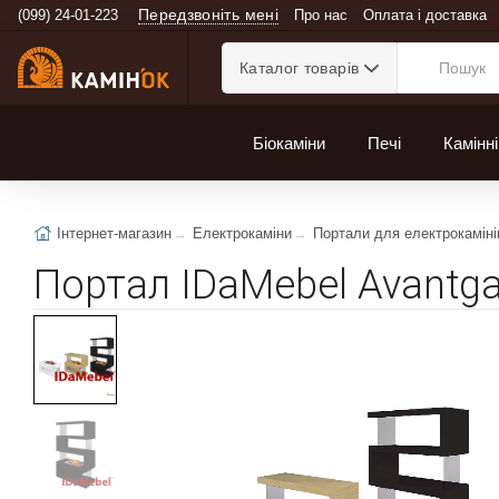
Передзвоніть мені
(099) 24-01-223
Про нас
Оплата і доставка
Каталог товарів
Біокаміни
Печі
Камінні
Інтернет-магазин
Електрокаміни
Портали для електрокаміні
Портал IDaMebel Avantg