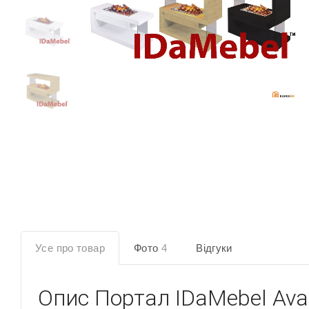
Усе про товар
Фото
4
Відгуки
Опис
Портал IDaMebel Ava