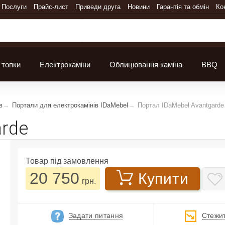
Послуги
Прайс-лист
Приведи друга
Новини
Гарантія та обмін
Ко
 топки
Електрокаміни
Облицювання каміна
BBQ
в
Портали для електрокамінів IDaMebel
Портал IDaMebel Avantgarde
arde
Товар під замовлення
20 750
Купити
грн.
Задати питання
Стежит