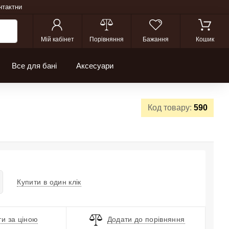
нтактни
Мій кабінет
Порівняння
Бажання
Кошик
Все для бані
Аксесуари
Код товару:
590
Купити в один клік
и за ціною
Додати до порівняння